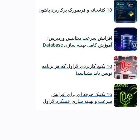
10 کتابخانه و فریمورک پرکاربرد پایتون
افزایش سرعت دیتابیس وردپرس؛
آموزش کامل بهینه‌ سازی Database
10 پکیج کاربردی لاراول که هر برنامه‌
نویس باید بشناسد!
16 تکنیک حرفه‌ ای برای افزایش
سرعت و بهینه‌ سازی عملکرد لاراول