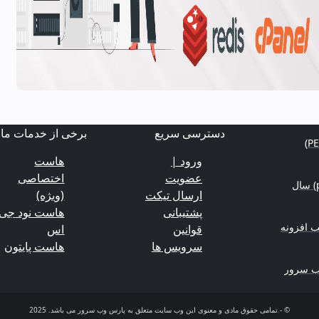
دسترسی سریع
برخی از خدمات ما
ورود |
هاست
عضویت
اختصاصی
منابع یادگیری برنامه‌نویسی (python-nodejs-php) سال
ارسال تیکت
(ویژه)
پشتیبانی
هاست نود جی
 افزونه
قوانین
اس
سرویس ها
هاست پایتون
وب سرور
© - تمامی حقوق مادی و معنوی این وب سایت متعلق به پارس وب سرور می باشد. 2025