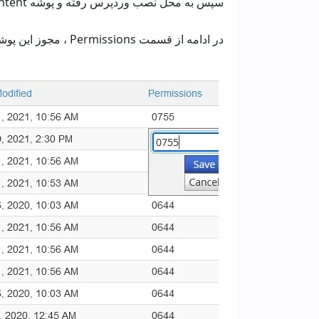
سپس به محل نصب وردپرس رفته و پوشه wp-content را پیدا کنید.
در ادامه از قسمت Permissions ، مجوز این پوشه را بر روی 755 قرار دهید.