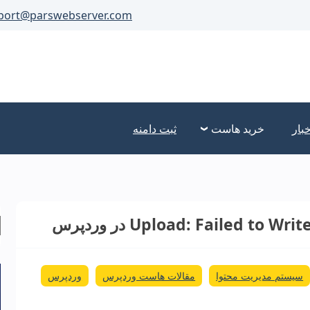
port@parswebserver.com
خبار
خرید هاست
ثبت دامنه
سیستم مدیریت محتوا
مقالات هاست وردپرس
وردپرس