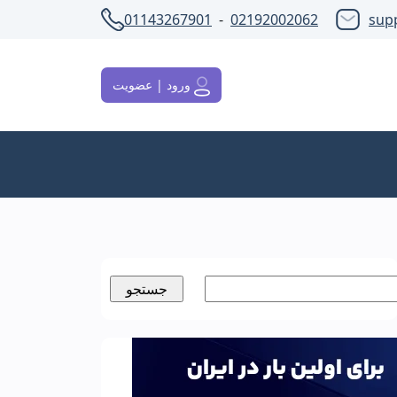
01143267901
-
02192002062
sup
ورود | عضویت