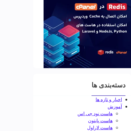
دسته‌بندی ها
اخبار و تازه ها
آموزش
هاست نود جی اس
هاست پایتون
هاست لاراول