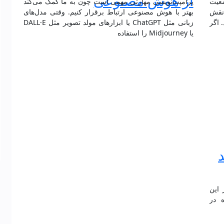
از هوش مصنوعی
ضعیت
پرامپت‌نویسی مهارتی مهمی است چون به ما کمک می‌کند
 نقش
بهتر با هوش مصنوعی ارتباط برقرار کنیم. وقتی مدل‌های
 اگر
زبانی مثل ChatGPT یا ابزارهای مولد تصویر مثل DALL·E
یا Midjourney را استفاده
ه شد. در این
 در