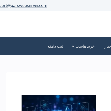
port@parswebserver.com
خبار
خرید هاست
ثبت دامنه
ج
ب