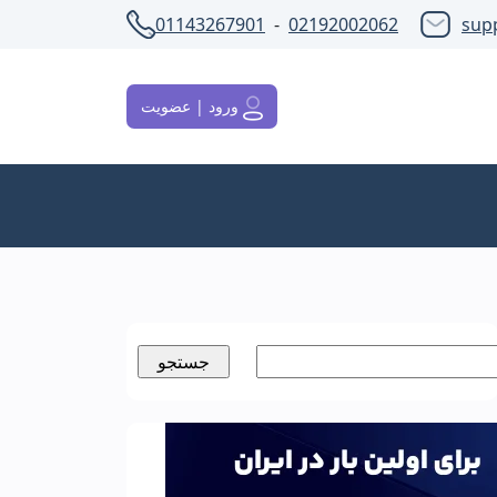
01143267901
-
02192002062
sup
ورود | عضویت
ستجو
رای: