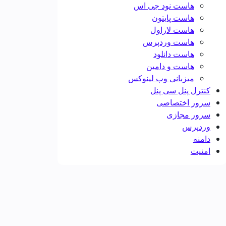
هاست نود جی اس
هاست پایتون
هاست لاراول
هاست وردپرس
هاست دانلود
هاست و دامین
میزبانی وب لینوکس
کنترل پنل سی پنل
سرور اختصاصی
سرور مجازی
وردپرس
دامنه
امنیت