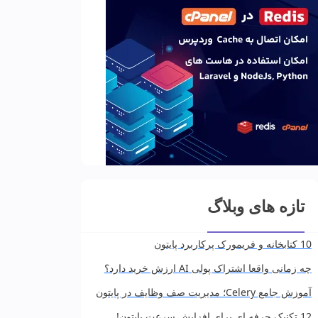
تازه های وبلاگ
10 کتابخانه و فریمورک پرکاربرد پایتون
چه زمانی واقعا اشتراک پولی AI ارزش خرید دارد؟
آموزش جامع Celery؛ مدیریت صف وظایف در پایتون
12 تکنیک حرفه ای برای افزایش سرعت پایتون!