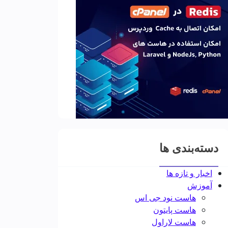
دسته‌بندی ها
اخبار و تازه ها
آموزش
هاست نود جی اس
هاست پایتون
هاست لاراول