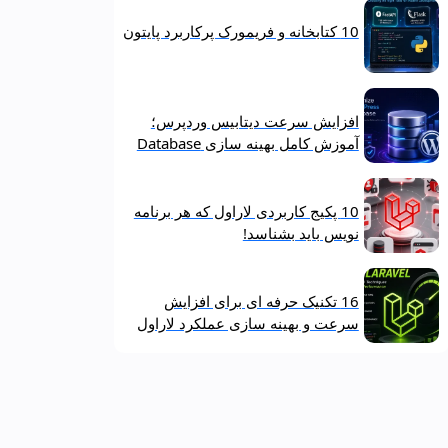
10 کتابخانه و فریمورک پرکاربرد پایتون
افزایش سرعت دیتابیس وردپرس؛
آموزش کامل بهینه‌ سازی Database
10 پکیج کاربردی لاراول که هر برنامه‌
نویس باید بشناسد!
16 تکنیک حرفه‌ ای برای افزایش
سرعت و بهینه‌ سازی عملکرد لاراول