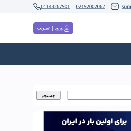
01143267901
-
02192002062
sup
ورود | عضویت