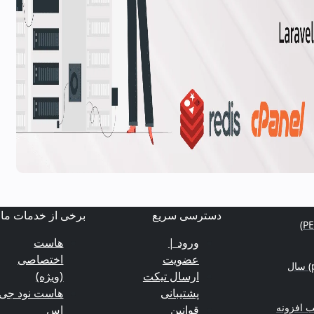
دسترسی سریع
برخی از خدمات ما
ورود |
هاست
عضویت
اختصاصی
منابع یادگیری برنامه‌نویسی (python-nodejs-php) سال
ارسال تیکت
(ویژه)
پشتیبانی
هاست نود جی
 افزونه
قوانین
اس