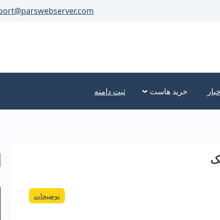
port@parswebserver.com
خبار
خرید هاست
ثبت دامنه
ک
توضیحات