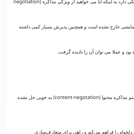
استفاده یا عدم استفاده از این کد وضعیت هم بستگی دارد به اینکه آیا می خواهید از ویژگی مذاکره (negotiation
مایشی خارج نشده است و همچنین پذیرش بسیار کمی داشته
با این حال، چند مشکل را رفع می کند که در سیستم مذاکره محتوا (content-negotation) به خوبی حل نشده
 دلخواه را فراهم می‌کند و راهی برای متعارف‌سازی