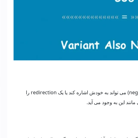
برای مثال، یک منبع مذاکره (negotiating resource) می تواند به خودش اشاره کند یا یک redirection را