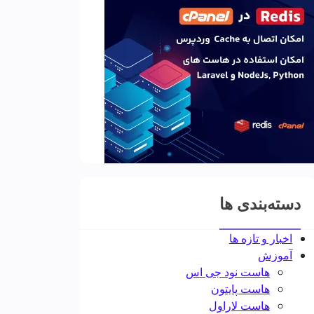
دسته‌بندی ها
اخبار و تازه ها
آموزش
هاست نود جی اس
هاست پایتون
هاست لاراول