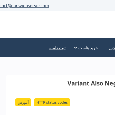
port@parswebserver.com
خبار
خرید هاست
ثبت دامنه
HTTP status codes
آموزش