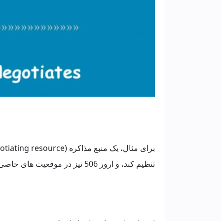
تنظیم کند، و ارور 506 نیز در موقعیت های خاصی مانند این به وجود می آید.