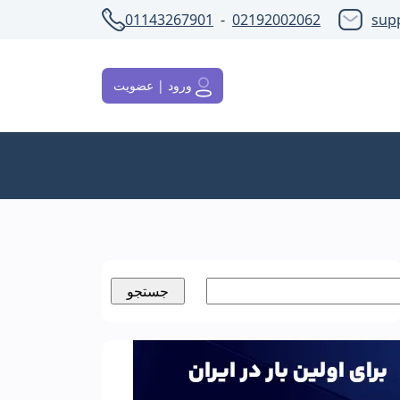
01143267901
-
02192002062
sup
ورود | عضویت