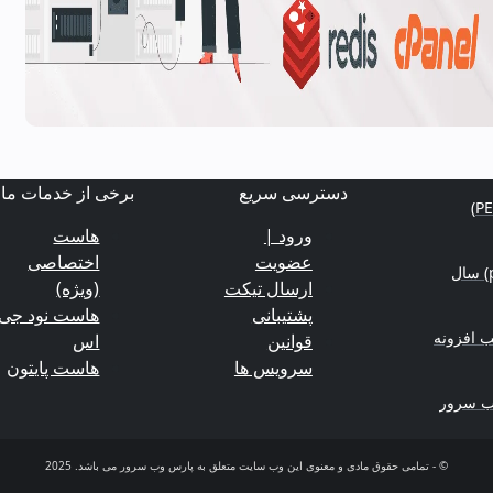
دسترسی سریع
برخی از خدمات ما
ورود |
هاست
عضویت
اختصاصی
منابع یادگیری برنامه‌نویسی (python-nodejs-php) سال
ارسال تیکت
(ویژه)
پشتیبانی
هاست نود جی
 افزونه
قوانین
اس
سرویس ها
هاست پایتون
وب سرور
© - تمامی حقوق مادی و معنوی این وب سایت متعلق به پارس وب سرور می باشد. 2025