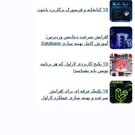
10 کتابخانه و فریمورک پرکاربرد پایتون
افزایش سرعت دیتابیس وردپرس؛
آموزش کامل بهینه‌ سازی Database
10 پکیج کاربردی لاراول که هر برنامه‌
نویس باید بشناسد!
16 تکنیک حرفه‌ ای برای افزایش
سرعت و بهینه‌ سازی عملکرد لاراول