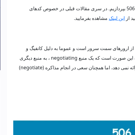
در این آموزش می خواهیم به بررسی کد وضعیت 506 بپردازیم. در سری مقالات قبلی در خصوص کدهای
این لینک
مشاهده بفرمایید.
ت 506 Variant Also Negotiates یکی از ارورهای سمت سرور است و عموما به دلیل کانفیگ و
پیکربندی اشتباه سرور ایجاد می شود و در واقع به این صورت است که یک منبع negotiating ، به منبع دیگری
اشاره می کند که نمایندگی (representation) ارائه نمی دهد، اما همچنان سعی در انجام مذاکره (negotiate)