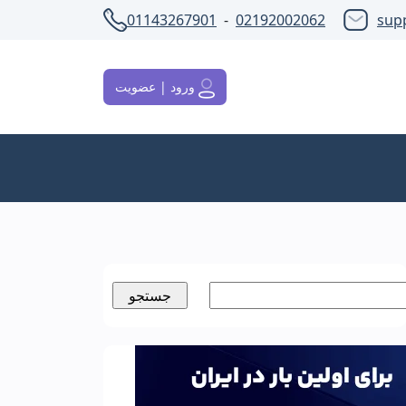
01143267901
-
02192002062
sup
ورود | عضویت