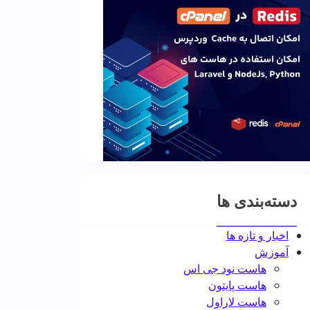
دسته‌بندی ها
اخبار و تازه ها
آموزش
هاست نود جی اس
هاست پایتون
هاست لاراول