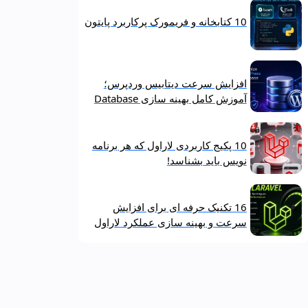
10 کتابخانه و فریمورک پرکاربرد پایتون
افزایش سرعت دیتابیس وردپرس؛
آموزش کامل بهینه‌ سازی Database
10 پکیج کاربردی لاراول که هر برنامه‌
نویس باید بشناسد!
16 تکنیک حرفه‌ ای برای افزایش
سرعت و بهینه‌ سازی عملکرد لاراول