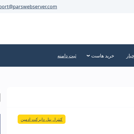
port@parswebserver.com
خبار
خرید هاست
ثبت دامنه
کنترل پنل دایرکت ادمین