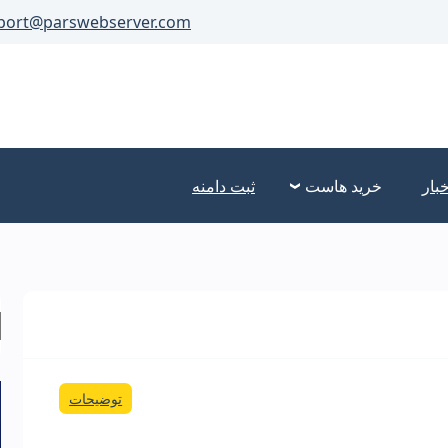
port@parswebserver.com
خبار
خرید هاست
ثبت دامنه
توضیحات