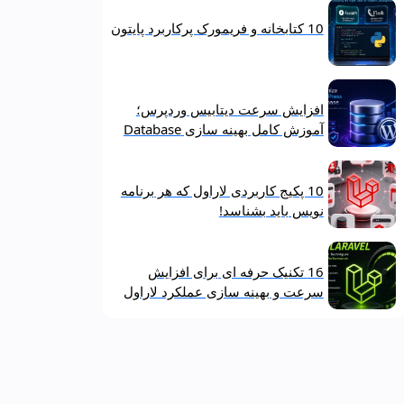
10 کتابخانه و فریمورک پرکاربرد پایتون
افزایش سرعت دیتابیس وردپرس؛
آموزش کامل بهینه‌ سازی Database
10 پکیج کاربردی لاراول که هر برنامه‌
نویس باید بشناسد!
16 تکنیک حرفه‌ ای برای افزایش
سرعت و بهینه‌ سازی عملکرد لاراول