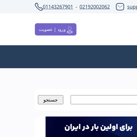
01143267901
-
02192002062
sup
ورود | عضویت