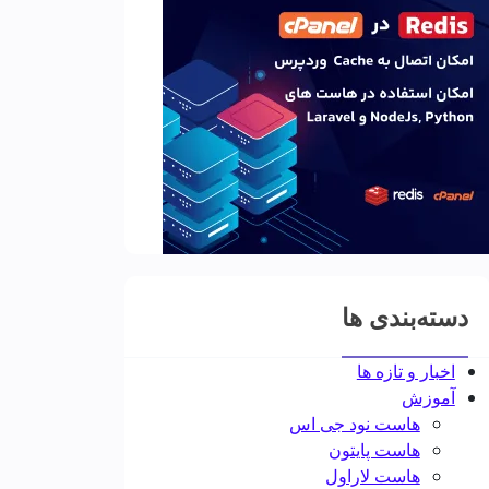
دسته‌بندی ها
اخبار و تازه ها
آموزش
هاست نود جی اس
هاست پایتون
هاست لاراول