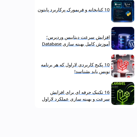
10 کتابخانه و فریمورک پرکاربرد پایتون
افزایش سرعت دیتابیس وردپرس؛
آموزش کامل بهینه‌ سازی Database
10 پکیج کاربردی لاراول که هر برنامه‌
نویس باید بشناسد!
16 تکنیک حرفه‌ ای برای افزایش
سرعت و بهینه‌ سازی عملکرد لاراول