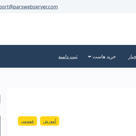
port@parswebserver.com
خبار
خرید هاست
ثبت دامنه
آموزش
عمومی