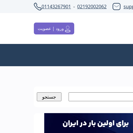
01143267901
-
02192002062
sup
ورود | عضویت