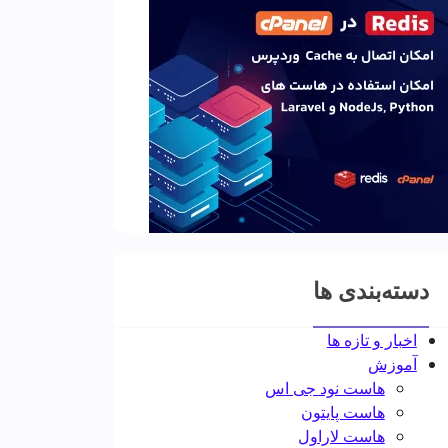
دسته‌بندی ها
اخبار و تازه ها
آموزش
هاست نود جی اس
هاست پایتون
هاست لاراول