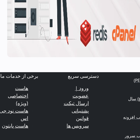
دسترسی سریع
برخی از خدمات ما
ورود |
هاست
عضویت
اختصاصی
منابع یادگیری برنامه‌نویسی (python-nodejs-php) سال
ارسال تیکت
(ویژه)
پشتیبانی
هاست نود جی
 افزونه
قوانین
اس
سرویس ها
هاست پایتون
وب سرور