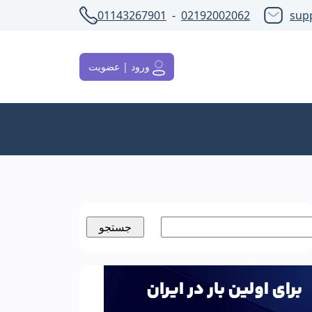
01143267901
-
02192002062
sup
ورود | عضویت