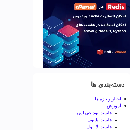
دسته‌بندی ها
اخبار و تازه ها
آموزش
هاست نود جی اس
هاست پایتون
هاست لاراول