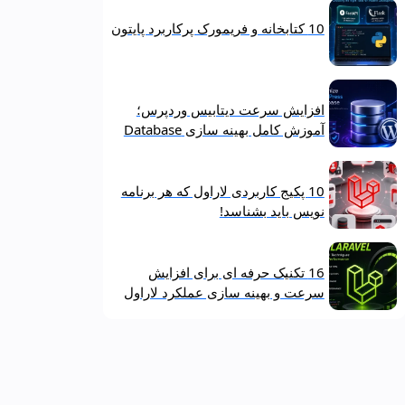
10 کتابخانه و فریمورک پرکاربرد پایتون
افزایش سرعت دیتابیس وردپرس؛
آموزش کامل بهینه‌ سازی Database
10 پکیج کاربردی لاراول که هر برنامه‌
نویس باید بشناسد!
16 تکنیک حرفه‌ ای برای افزایش
سرعت و بهینه‌ سازی عملکرد لاراول