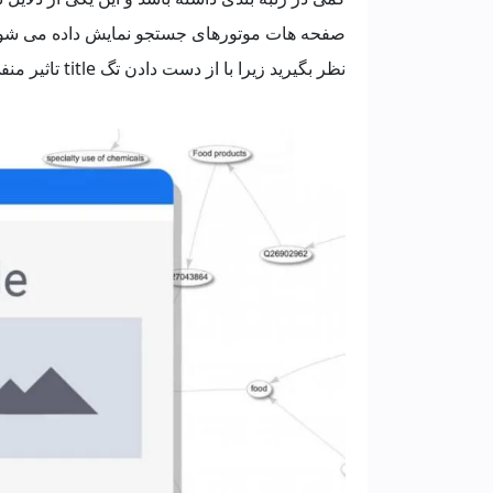
صفحه هات موتورهای جستجو نمایش داده می شود . 
نظر بگیرید زیرا با از دست دادن تگ title تاثیر منفی بر روی نتایج جستوجوی شما ایجاد میشود.