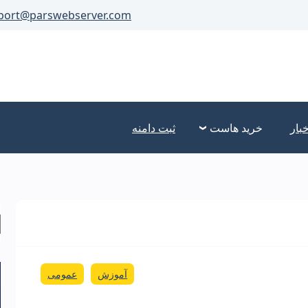
port@parswebserver.com
خبار
خرید هاست
ثبت دامنه
آموزش
عمومی