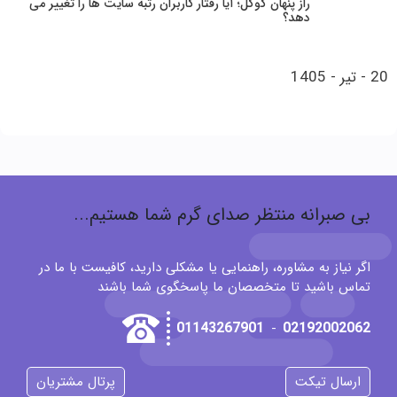
راز پنهان گوگل؛ آیا رفتار کاربران رتبه سایت‌ ها را تغییر می‌
دهد؟
20 - تیر - 1405
بی صبرانه منتظر صدای گرم شما هستیم...
اگر نیاز به مشاوره، راهنمایی یا مشکلی دارید، کافیست با ما در
تماس باشید تا متخصصان ما پاسخگوی شما باشند
01143267901
02192002062
-
ارسال تیکت
پرتال مشتریان