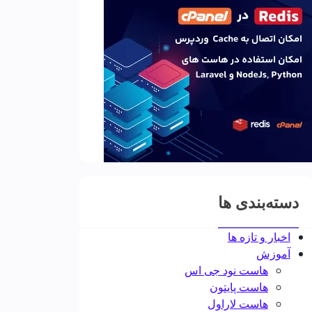
دسته‌بندی ها
اخبار و تازه ها
آموزش
هاست نود جی اس
هاست پایتون
هاست لاراول