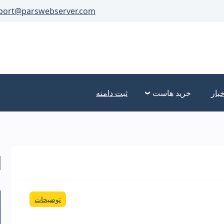
port@parswebserver.com
خبار
خرید هاست
ثبت دامنه
توضیحات