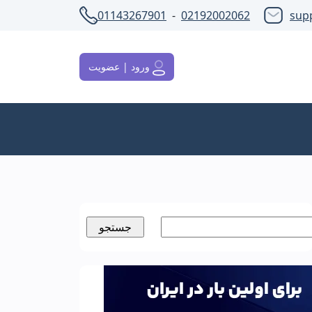
01143267901
-
02192002062
sup
ورود | عضویت