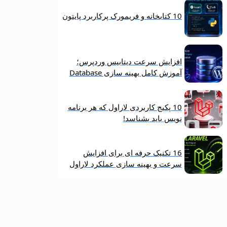
10 کتابخانه و فریمورک پرکاربرد پایتون
افزایش سرعت دیتابیس وردپرس؛
آموزش کامل بهینه‌ سازی Database
10 پکیج کاربردی لاراول که هر برنامه‌
نویس باید بشناسد!
16 تکنیک حرفه‌ ای برای افزایش
سرعت و بهینه‌ سازی عملکرد لاراول