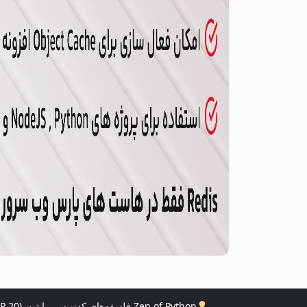
Zen of Python فلسفه‌های کدنویسی پایتون (PEP 20)