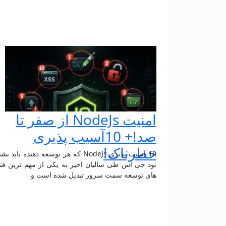
امنیت NodeJs از صفر تا
صد!+ 10آسیب‌ پذیری
خطرناک!
10 آسیب‌ پذیری NodeJs که هر توسعه‌ دهنده باید
نود جی اس طی سالیان اخیر به یکی از مهم ترین فن
های توسعه سمت سرور تبدیل شده است و