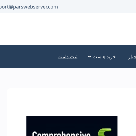
port@parswebserver.com
خبار
خرید هاست
ثبت دامنه
ج
ب