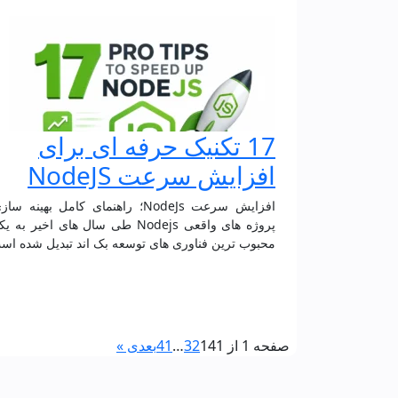
17 تکنیک حرفه‌ ای برای
افزایش سرعت NodeJS
افزایش سرعت NodeJs؛ راهنمای کامل بهینه‌ 
پروژه‌ های واقعی Nodejs طی سال های اخیر به
محبوب ترین فناوری های توسعه بک اند تبدیل شده اس
صفحه 1 از 41
1
2
3
…
41
بعدی »