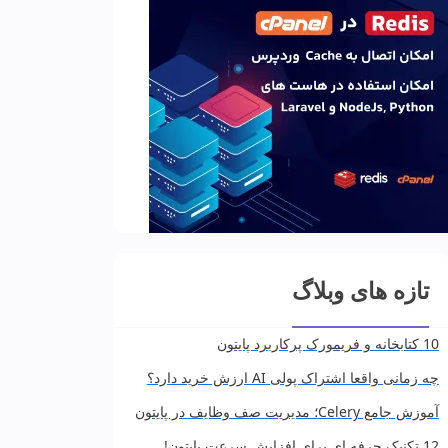
تازه های وبلاگ
10 کتابخانه و فریمورک پرکاربرد پایتون
چه زمانی واقعا اشتراک پولی AI ارزش خرید دارد؟
آموزش جامع Celery؛ مدیریت صف وظایف در پایتون
12 تکنیک حرفه ای برای افزایش سرعت پایتون!