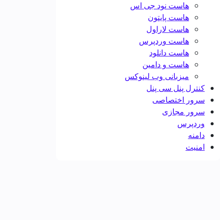
هاست نود جی اس
هاست پایتون
هاست لاراول
هاست وردپرس
هاست دانلود
هاست و دامین
میزبانی وب لینوکس
کنترل پنل سی پنل
سرور اختصاصی
سرور مجازی
وردپرس
دامنه
امنیت