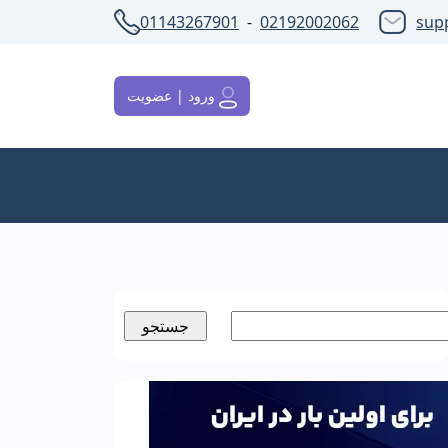
01143267901
-
02192002062
sup
ورود | عضویت
ستجو
رای: