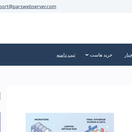
port@parswebserver.com
خبار
خرید هاست
ثبت دامنه
ج
ب