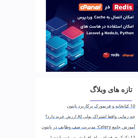
تازه های وبلاگ
10 کتابخانه و فریمورک پرکاربرد پایتون
چه زمانی واقعا اشتراک پولی AI ارزش خرید دارد؟
آموزش جامع Celery؛ مدیریت صف وظایف در پایتون
12 تکنیک حرفه ای برای افزایش سرعت پایتون!