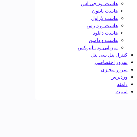
هاست نود جی اس
هاست پایتون
هاست لاراول
هاست وردپرس
هاست دانلود
هاست و دامین
میزبانی وب لینوکس
کنترل پنل سی پنل
سرور اختصاصی
سرور مجازی
وردپرس
دامنه
امنیت