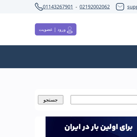
01143267901
-
02192002062
sup
ورود | عضویت
ستجو
رای: