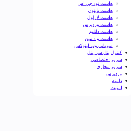
هاست نود جی اس
هاست پایتون
هاست لاراول
هاست وردپرس
هاست دانلود
هاست و دامین
میزبانی وب لینوکس
کنترل پنل سی پنل
سرور اختصاصی
سرور مجازی
وردپرس
دامنه
امنیت