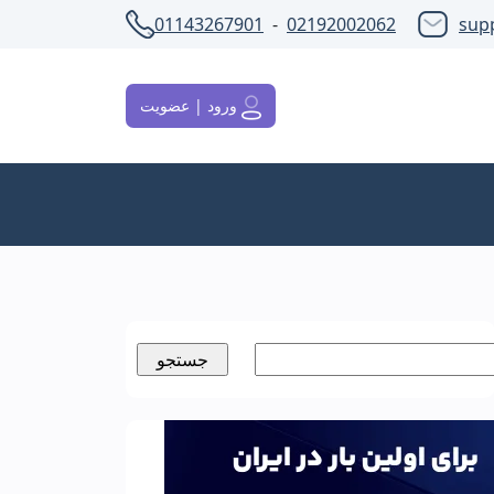
01143267901
-
02192002062
sup
ورود | عضویت
ستجو
رای: