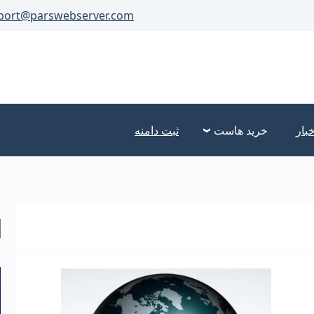
port@parswebserver.com
خبار
خرید هاست
ثبت دامنه
ج
ب