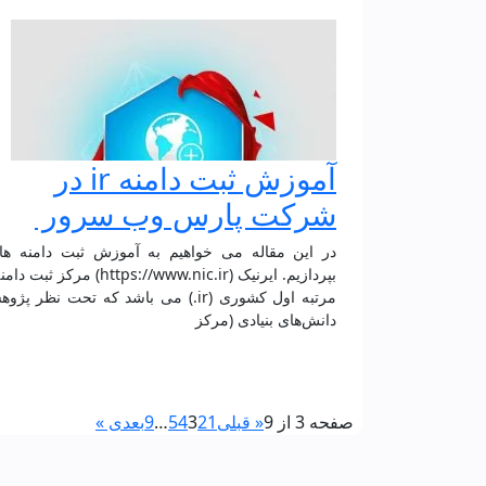
آموزش ثبت دامنه ir در
شرکت پارس وب سرور
بپردازیم. ایرنیک (https://www.nic.ir) مرکز 
مرتبه‌ اول کشوری (‎.ir) می باشد که تحت نظر پ
دانش‌های بنیادی (مرکز
صفحه 3 از 9
« قبلی
1
2
3
4
5
…
9
بعدی »