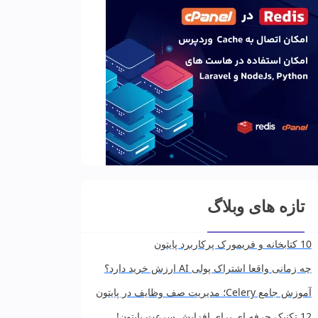
تازه های وبلاگ
10 کتابخانه و فریمورک پرکاربرد پایتون
چه زمانی واقعا اشتراک پولی AI ارزش خرید دارد؟
آموزش جامع Celery؛ مدیریت صف وظایف در پایتون
12 تکنیک حرفه ای برای افزایش سرعت پایتون!