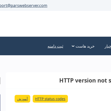
port@parswebserver.com
خبار
خرید هاست
ثبت دامنه
HTTP status codes
آموزش