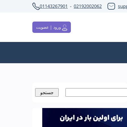
01143267901
-
02192002062
sup
ورود | عضویت