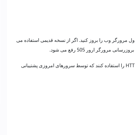
 مواجه شدید در گام اول مرورگر وب را بروز کنید. اگر از نسخه قدیمی استفاده می
نی مرورگر ارور 505 رفع می شود.
مرورگرهای منسوخ شده ممکن است ورژنی از HTTP را استفاده کنند که توسط سرورهای امروزی پشتیبانی