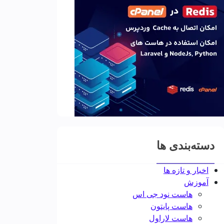
دسته‌بندی ها
اخبار و تازه ها
آموزش
هاست نود جی اس
هاست پایتون
هاست لاراول