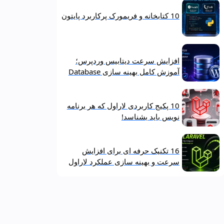
10 کتابخانه و فریمورک پرکاربرد پایتون
افزایش سرعت دیتابیس وردپرس؛
آموزش کامل بهینه‌ سازی Database
10 پکیج کاربردی لاراول که هر برنامه‌
نویس باید بشناسد!
16 تکنیک حرفه‌ ای برای افزایش
سرعت و بهینه‌ سازی عملکرد لاراول