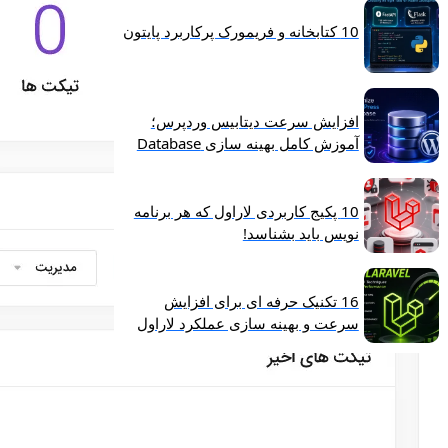
10 کتابخانه و فریمورک پرکاربرد پایتون
افزایش سرعت دیتابیس وردپرس؛
آموزش کامل بهینه‌ سازی Database
10 پکیج کاربردی لاراول که هر برنامه‌
نویس باید بشناسد!
16 تکنیک حرفه‌ ای برای افزایش
سرعت و بهینه‌ سازی عملکرد لاراول