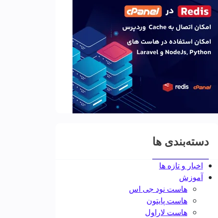
دسته‌بندی ها
اخبار و تازه ها
آموزش
هاست نود جی اس
هاست پایتون
هاست لاراول