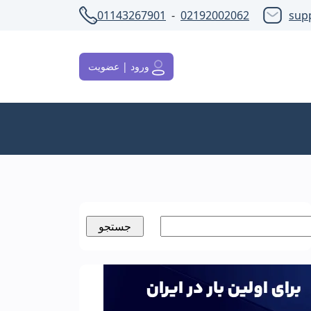
01143267901
-
02192002062
sup
ورود | عضویت