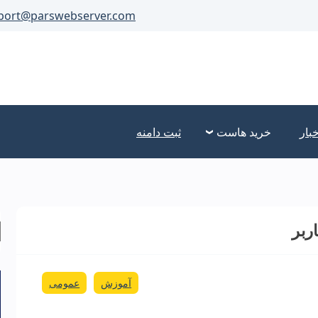
port@parswebserver.com
خبار
خرید هاست
ثبت دامنه
ربر
آموزش
عمومی